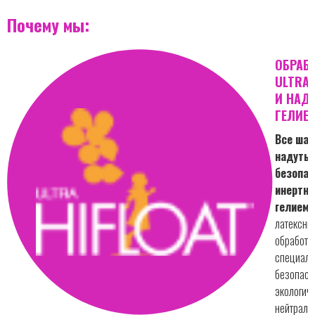
Почему мы:
ОБРАБ
ULTRA 
И НАД
ГЕЛИЕ
Все шар
надуты
безопа
инертн
гелием.
латексны
обработа
специал
безопасн
экологич
нейтраль