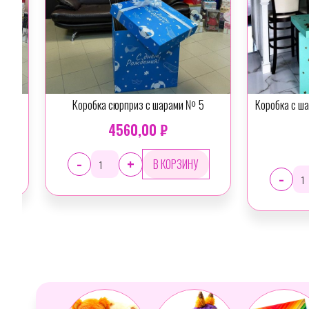
Коробка сюрприз с шарами № 5
Коробка с шарами Изумруд
шаров
4560,00 ₽
3960,00 
-
+
-
+
Slide 3 of 30.