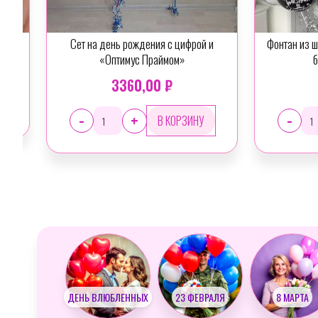
Сет на день рождения с цифрой и
Фонтан из шаров с прикола
«Оптимус Праймом»
бутылочкой вис
3360,00 ₽
3840,00 
-
-
+
+
Slide 3 of 27.
ДЕНЬ ВЛЮБЛЕННЫХ
23 ФЕВРАЛЯ
8 МАРТА