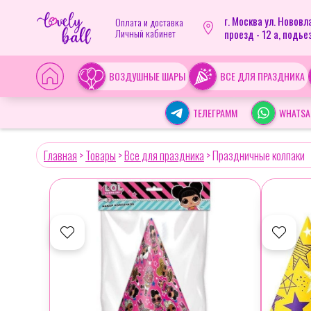
г. Москва ул. Новов
Оплата и доставка
Личный кабинет
проезд - 12 а, подьез
ВОЗДУШНЫЕ ШАРЫ
ВСЕ ДЛЯ ПРАЗДНИКА
ТЕЛЕГРАММ
WHATSA
Главная
>
Товары
>
Все для праздника
>
Праздничные колпаки