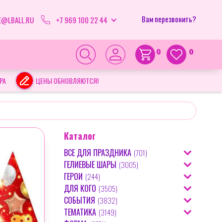
Вам перезвонить?
E@LBALL.RU
+7 969 100 22 44
0
0
РА
ЦЕНЫ ОБНОВЛЯЮТСЯ!
Каталог
ВСЕ ДЛЯ ПРАЗДНИКА
(
701
)
ГЕЛИЕВЫЕ ШАРЫ
(
3005
)
(
31
)
БЕНГАЛЬСКИЕ СВЕЧИ
ГЕРОИ
(
244
)
(
19
)
АЭРОМОЗАИКА ИЗ ШАРОВ
(
20
)
ГИРЛЯНДЫ
ДЛЯ КОГО
(
3505
)
(
4
)
AMONG US
(
7
)
БАБЛСИ ШАРЫ
(
34
)
ДЫМ
СОБЫТИЯ
(
3832
)
(
3
)
ДЕВИШНИК
(
2
)
БАРБОСКИНЫ
(
3
)
БОЛЬШИЕ ШАРЫ
ТЕМАТИКА
(
3149
)
(
86
)
(
16
)
КАРНАВАЛЬНЫЕ МАСКИ
8 МАРТА
(
5
)
ДЛЯ БАБУШКИ