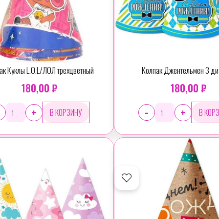
ак Куклы L.O.L/ЛОЛ трехцветный
Колпак Джентельмен 3 ди
180,00 ₽
180,00 ₽
-
+
+