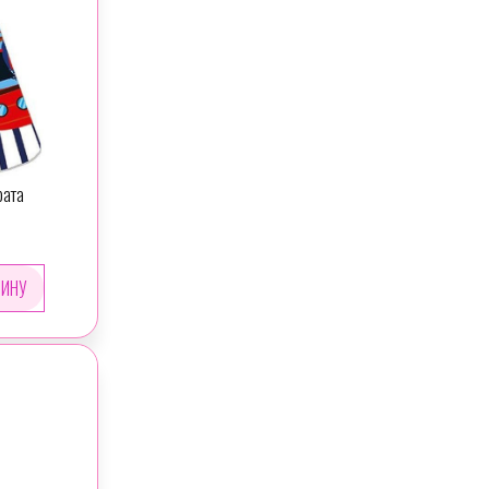
(
2
)
ТАРЕЛКА
(
1
)
ТОПОР
(
5
)
ТРАКТОР
(
221
)
ЦИФРА
(
1
)
ЧАСЫ
(
7
)
ШАМПАНСКОЕ
рата
(
1
)
ШАТЛ
(
1
)
ШЛЕМ
(
1
)
ШЛЯПА
(
2
)
ЭКСКАВАТОР
(
2
)
ЯХТА