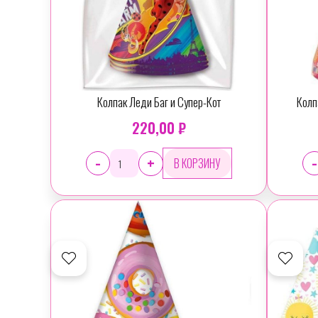
Колпак Леди Баг и Супер-Кот
Колп
220,00 ₽
-
-
+