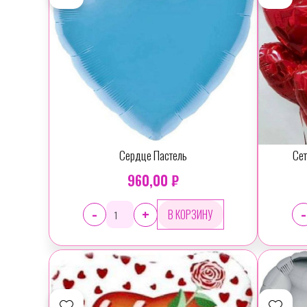
Сердце Пастель
Сет
960,00 ₽
-
-
+