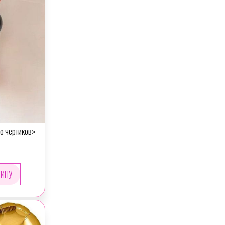
(
1
)
СУНДУК
(
4
)
ТАНК
(
2
)
ТАРЕЛКА
(
1
)
ТОПОР
(
5
)
ТРАКТОР
(
221
)
ЦИФРА
(
1
)
ЧАСЫ
(
7
)
ШАМПАНСКОЕ
о чёртиков»
(
1
)
ШАТЛ
(
1
)
ШЛЕМ
(
1
)
ШЛЯПА
(
2
)
ЭКСКАВАТОР
(
2
)
ЯХТА