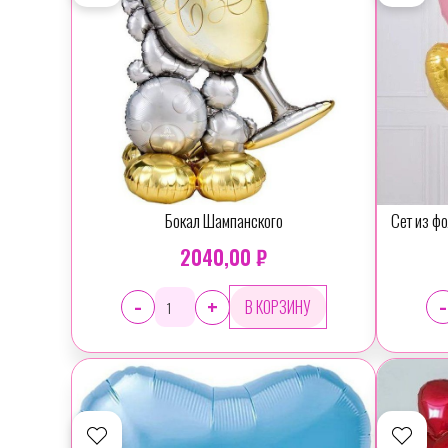
Бокал Шампанского
Сет из ф
2040,00 ₽
-
-
+