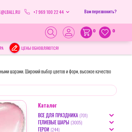
Вам перезвонить?
E@LBALL.RU
+7 969 100 22 44
0
0
РА
ЦЕНЫ ОБНОВЛЯЮТСЯ!
ными шарами. Широкий выбор цветов и форм, высокое качество
Каталог
ВСЕ ДЛЯ ПРАЗДНИКА
(
701
)
ГЕЛИЕВЫЕ ШАРЫ
(
3005
)
(
31
)
БЕНГАЛЬСКИЕ СВЕЧИ
ГЕРОИ
(
244
)
(
19
)
АЭРОМОЗАИКА ИЗ ШАРОВ