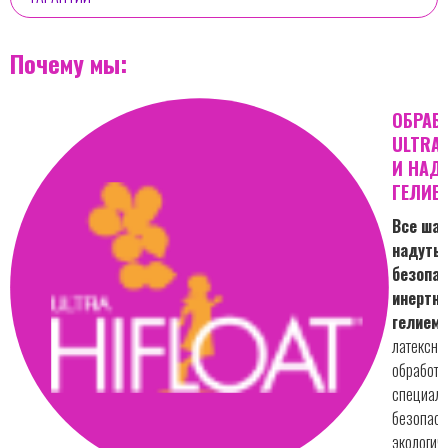
Почему мы:
ОБРАБ
ULTRA 
И НАД
ГЕЛИЕ
Все шар
надуты
безопа
инертн
гелием.
латексны
обработа
специал
безопасн
экологич