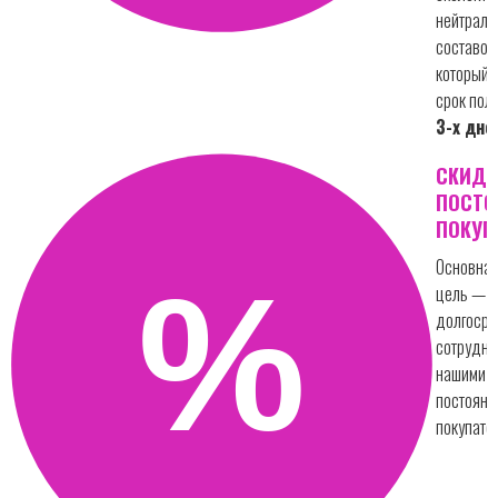
нейтрал
составо
который 
срок пол
3-х дне
СКИДК
ПОСТ
ПОКУП
Основная
цель —
долгосро
сотрудни
нашими
постоян
покупате