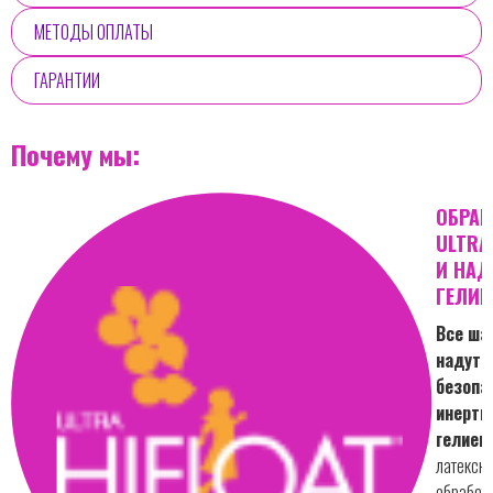
МЕТОДЫ ОПЛАТЫ
ГАРАНТИИ
Почему мы:
ОБРА
ULTRA
И НАД
ГЕЛИЕ
Все ша
надут
безопа
инерт
гелием
латексн
обработ