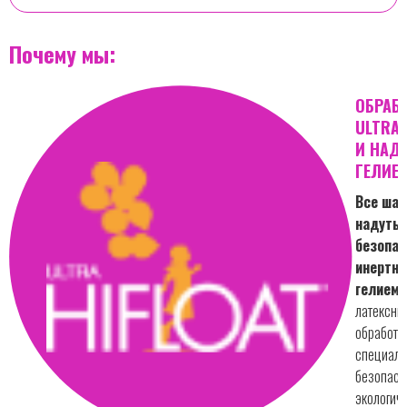
Почему мы:
ОБРАБ
ULTRA 
И НАД
ГЕЛИЕ
Все шар
надуты
безопа
инертн
гелием.
латексны
обработа
специал
безопасн
экологич