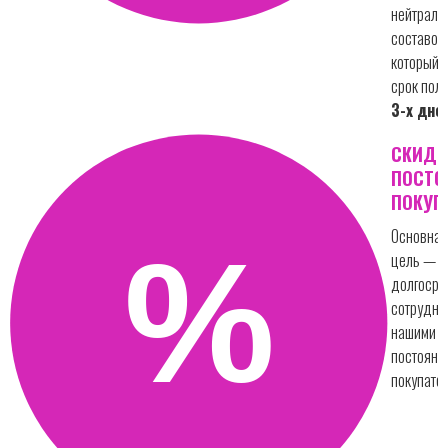
нейтрал
составо
который 
срок пол
3-х дне
СКИДК
ПОСТ
ПОКУП
Основная
цель —
долгосро
сотрудни
нашими
постоян
покупате