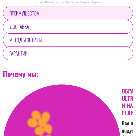
LovelyBall на карте Москвы — Яндекс Карты
ПРЕИМУЩЕСТВА
ДОСТАВКА
МЕТОДЫ ОПЛАТЫ
ГАРАНТИИ
Почему мы:
ОБРА
ULTRA
И НА
ГЕЛИ
Все ш
надут