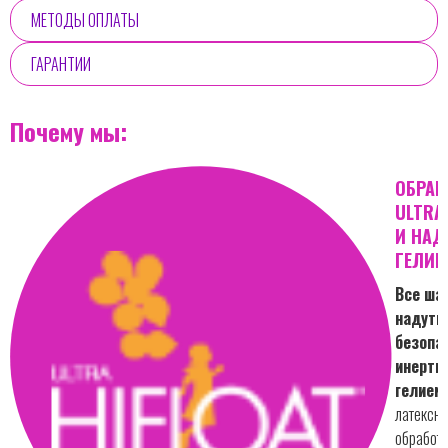
МЕТОДЫ ОПЛАТЫ
ГАРАНТИИ
Почему мы:
ОБРАБ
ULTRA
И НАД
ГЕЛИЕ
Все ша
надуты
безопа
инертн
гелием.
латексн
обработа