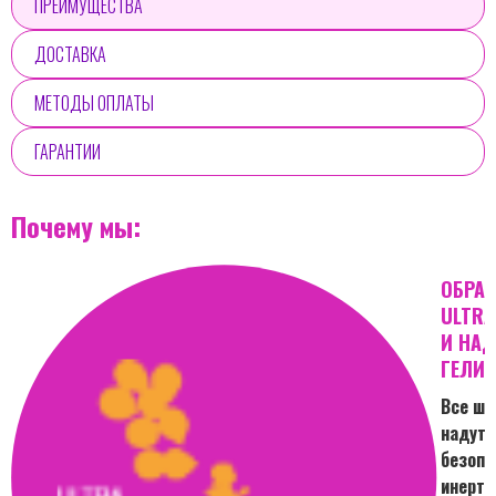
ПРЕИМУЩЕСТВА
ДОСТАВКА
МЕТОДЫ ОПЛАТЫ
ГАРАНТИИ
Почему мы:
ОБРА
ULTRA
И НА
ГЕЛИ
Все ша
надут
безоп
инерт