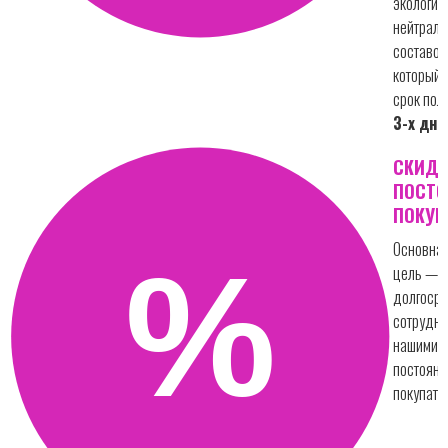
экологич
нейтрал
составо
который 
срок пол
3-х дне
СКИД
ПОСТ
ПОКУП
Основна
цель —
долгоср
сотрудни
нашими
постоян
покупате