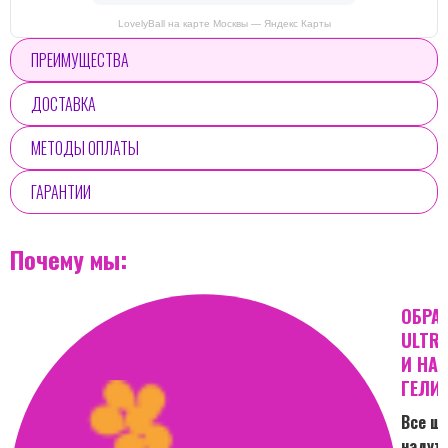
LovelyBall на карте Москвы — Яндекс Карты
ПРЕИМУЩЕСТВА
ДОСТАВКА
МЕТОДЫ ОПЛАТЫ
ГАРАНТИИ
Почему мы:
ОБРА
ULTRA
И НА
ГЕЛИ
Все ш
надут